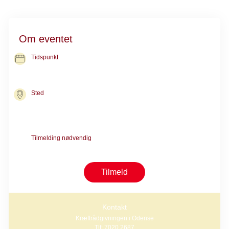
Om eventet
Tidspunkt
12. nov. 2026
kl. 12.00-14.00
Sted
Kræftrådgivningen i Odense
Kløvervænget 18B
5000 Odense C
Tilmelding nødvendig
Tilmelding er nødvendig pga. begrænset antal pladser
Tilmeld
Kontakt
Kræftrådgivningen i Odense
Tlf: 7020 2687