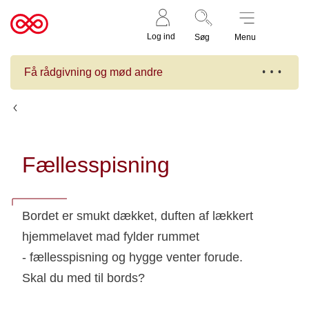
Støt nu
Til
Log ind
Søg
Menu
cancer.dk
Få rådgivning og mød andre
Kalender
Fællesspisning
Bordet er smukt dækket, duften af lækkert
hjemmelavet mad fylder rummet
- fællesspisning og hygge venter forude.