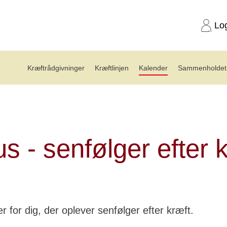
Lo
Kræftrådgivninger
Kræftlinjen
Kalender
Sammenholdet 
s - Senfølger efter kræft - efterår 2026
s - senfølger efter 
r for dig, der oplever senfølger efter kræft.