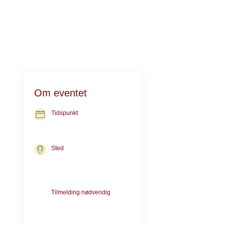
Senfølger efte
Om eventet
Dette kursus er
Tidspunkt
16. sep. 2026
kl. 13.30-15.30
På kurset får d
at udveksle er
Sted
Kræftrådgivningen i Odense
Kløvervænget 18B
Senfølger efter 
5000 Odense C
arbejdsliv og 
Tilmelding nødvendig
Kræver forsamtale med en
rådgiver
Erfaringen vise