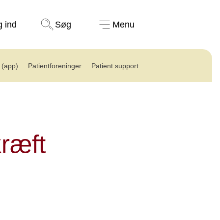
Støt nu
g ind
Søg
Menu
(app)
Patientforeninger
Patient support
kræft