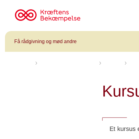
Til
cancer.dk
Få rådgivning og mød andre
Forsiden
Få rådgivning og mød andre
Kalender
Kursu
Kursu
Et kursus e