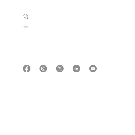
2100 København Ø
35 25 75 00
Skriv til os
CVR: 55629013
EAN numre