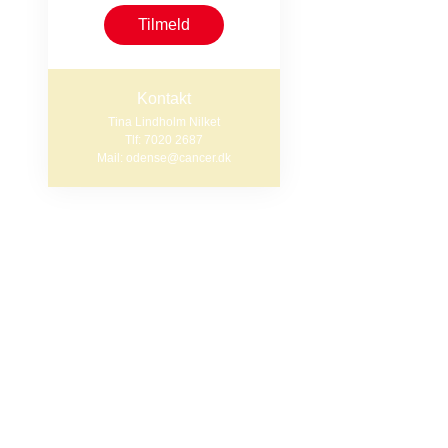
håndteres.
Tilmeld
Samtidig kan d
Kontakt
erfaringer.
Tina Lindholm Nilket
Tlf: 7020 2687
Kursusforløb
Mail: odense@cancer.dk
Onsdag 16. sep
Energiforvaltn
Onsdag 30. sep
Søvn, træthed 
Onsdag 28. okt
Eksistens, sorg