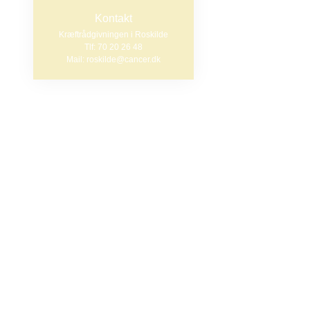
Kontakt
Kræftrådgivningen i Roskilde
Kort sagt -
Tlf: 70 20 26 48
Mail: roskilde@cancer.dk
At være ti
ressourcer
At være de
Evnen til 
Effekten eller 
man bruger på t
træning dagligt,
Meditation har v