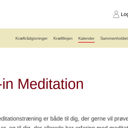
Lo
Kræftrådgivninger
Kræftlinjen
Kalender
Sammenholdet 
-in Meditationstræning (5. okt)
in Meditation
ditationstræning er både til dig, der gerne vil prøv