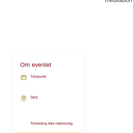
meditation 
Meditation
Om eventet
Drop-in meditat
Tidspunkt
dig, der allere
05. okt. 2026
kl. 11.00-12.00
Sted
Hvad er me
Kræftrådgivningen i Roskilde
Gormsvej 15
4000 Roskilde
Meditation bety
foregår. Vi træ
Tilmelding ikke nødvendig
uanset om det, d