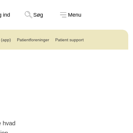
Støt nu
g ind
Søg
Menu
(app)
Patientforeninger
Patient support
e hvad