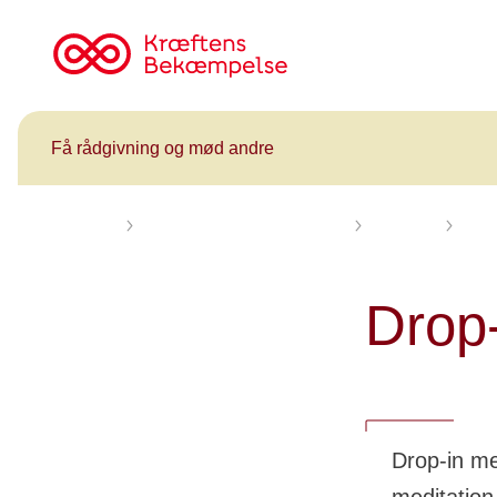
Til
cancer.dk
Få rådgivning og mød andre
Forsiden
Få rådgivning og mød andre
Kalender
Drop
Drop-
Drop-in me