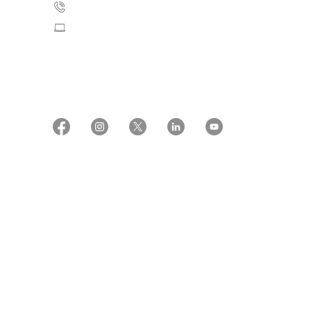
35 25 75 00
Skriv til os
CVR: 55629013
EAN numre