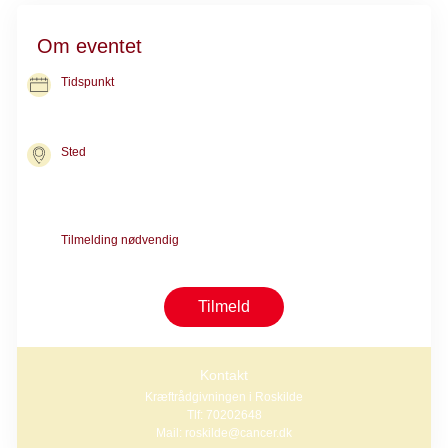
Om eventet
Tidspunkt
03. sep. 2026
kl. 12.30-14.30
Sted
Kræftrådgivningen i Roskilde
Gormsvej 15
4000 Roskilde
Tilmelding nødvendig
Samtale med en rådgiver er nødvendig før tilmelding
Tilmeld
Kontakt
Kræftrådgivningen i Roskilde
Tlf: 70202648
Mail: roskilde@cancer.dk