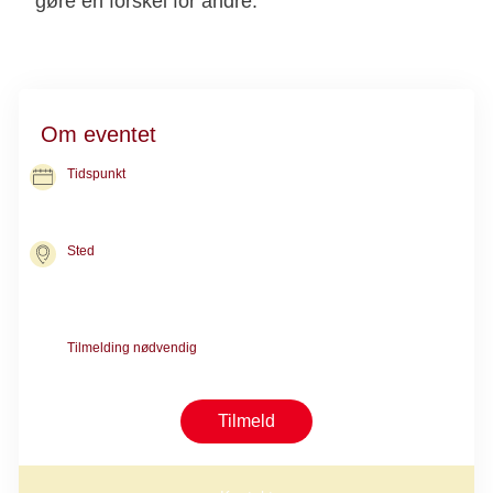
gøre en forskel for andre.
Om eventet
Tidspunkt
17. sep. 2026
kl. 12.00-15.00
Sted
Ny Kræftrådgivning i Køge
Lykkebækvej 16A
4600 Køge
Tilmelding nødvendig
Tilmelding modtages gerne
Tilmeld