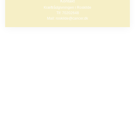
Kontakt
Kræftrådgivningen i Roskilde
Tlf: 70202648
Mail: roskilde@cancer.dk
Vi er nye i byen – vil du være med?
Kræftens Bekæmpelse åbner en ny kræftrådgivning i
starten af 2027 på Lykkebækvej 16 A i Køge. Her tilbydes
mennesker berørt af kræft, støtte, rådgivning og et frirum i
en svær tid.
Til det har vi brug for engagerede frivillige, der har lyst til at
være en del af et meningsfuldt fællesskab og gøre en
forskel for andre.
Vi inviterer derfor til informationsmøde, torsdag d. 17.