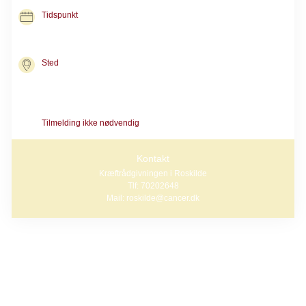
Tidspunkt
03. nov. 2026
kl. 16.30-18.00
Sted
Kræftrådgivningen i Roskilde
Gormsvej 15
4000 Roskilde
Tilmelding ikke nødvendig
Kontakt
Kræftrådgivningen i Roskilde
Tlf: 70202648
Mail: roskilde@cancer.dk
I samarbejde med Roskilde Bibliotekerne
tilbyder vi et frirum gennem gode fortællinger.