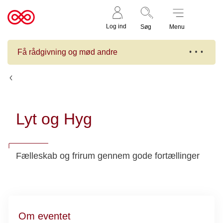
Støt nu
Til
Log ind
Søg
Menu
cancer.dk
Få rådgivning og mød andre
Kalender
Lyt og Hyg
Fælleskab og frirum gennem gode fortællinger
Om eventet