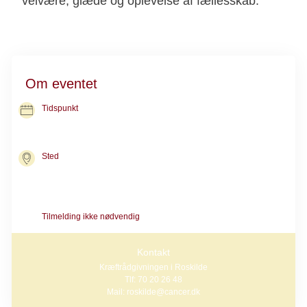
velvære, glæde og oplevelse af fællesskab.
Om eventet
Tidspunkt
08. sep. 2026
kl. 14.00-16.00
Sted
Kræftrådgivningen i Roskilde
Gormsvej 15
4000 Roskilde
Tilmelding ikke nødvendig
Kontakt
Kræftrådgivningen i Roskilde
Tlf: 70 20 26 48
Mail: roskilde@cancer.dk