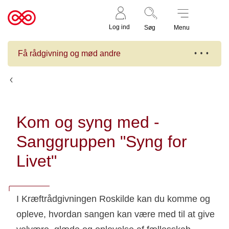
Støt nu
Til
Log ind
Søg
Menu
cancer.dk
Få rådgivning og mød andre
Kalender
Kom og syng med -
Sanggruppen "Syng for
Livet"
I Kræftrådgivningen Roskilde kan du komme og
opleve, hvordan sangen kan være med til at give