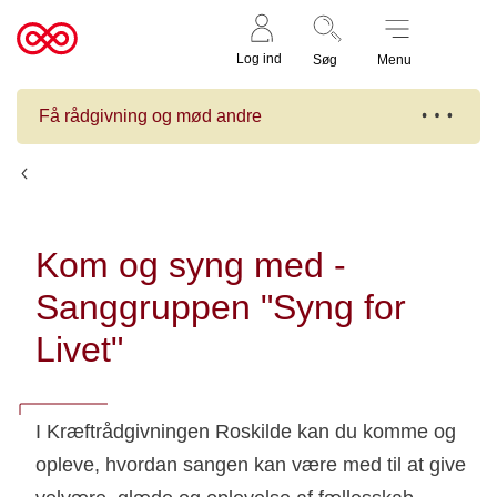
Støt nu
Til
Log ind
Søg
Menu
cancer.dk
Få rådgivning og mød andre
Kalender
Kom og syng med -
Sanggruppen "Syng for
Livet"
I Kræftrådgivningen Roskilde kan du komme og
opleve, hvordan sangen kan være med til at give