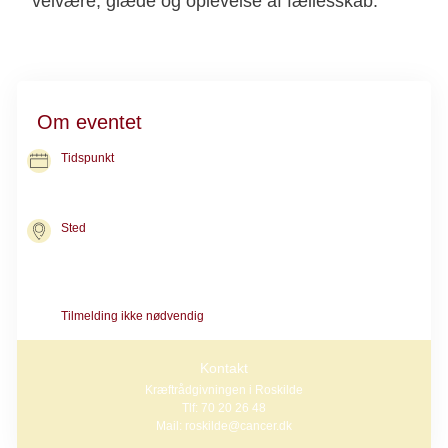
velvære, glæde og oplevelse af fællesskab.
Om eventet
Tidspunkt
15. dec. 2026
kl. 14.00-16.00
Sted
Kræftrådgivningen i Roskilde
Gormsvej 15
4000 Roskilde
Tilmelding ikke nødvendig
Kontakt
Kræftrådgivningen i Roskilde
Tlf: 70 20 26 48
Mail: roskilde@cancer.dk