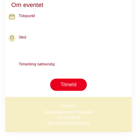
Om eventet
Tidspunkt
07. sep. 2026
kl. 13.00-15.00
Sted
Kræftrådgivningen i Roskilde
Gormsvej 15
4000 Roskilde
Tilmelding nødvendig
Forsamtale med en rådgiver er nødvendig for deltagelse i gruppen
Tilmeld
Kontakt
Kræftrådgivningen i Roskilde
Tlf: 70202648
Mail: roskilde@cancer.dk