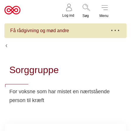
Støt nu
Til
Log ind
Søg
Menu
cancer.dk
Få rådgivning og mød andre
Kalender
Sorggruppe
For voksne som har mistet en nærtstående
person til kræft