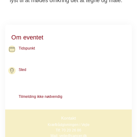
lyst til at mødes omkring det at tegne og male.
Om eventet
Tidspunkt
24. sep. 2026
kl. 13.30-15.30
Sted
Kræftrådgivningen i Vejle
Beriderbakken 9
7100 Vejle
Tilmelding ikke nødvendig
Alle, der har eller har haft kræft inde på livet, er velkomne
Kontakt
Kræftrådgivningen i Vejle
Tlf: 70 20 26 86
Mail: vejle@cancer.dk