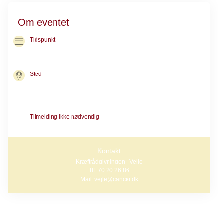
Om eventet
Tidspunkt
01. sep. 2026
kl. 10.30-11.30
Sted
Kræftrådgivningen i Vejle
Beriderbakken 9
7100 Vejle
Tilmelding ikke nødvendig
Alle er velkomne
Kontakt
Kræftrådgivningen i Vejle
Tlf: 70 20 26 86
Mail: vejle@cancer.dk