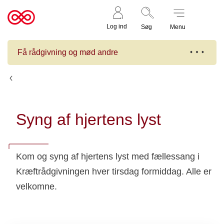
Støt nu
Til
Log ind
Søg
Menu
cancer.dk
Få rådgivning og mød andre
Kalender
Syng af hjertens lyst
Kom og syng af hjertens lyst med fællessang i
Kræftrådgivningen hver tirsdag formiddag. Alle er
velkomne.