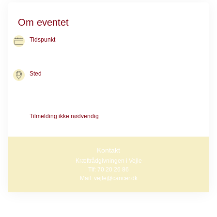
Om eventet
Tidspunkt
13. okt. 2026
kl. 10.30-11.30
Sted
Kræftrådgivningen i Vejle
Beriderbakken 9
7100 Vejle
Tilmelding ikke nødvendig
Alle er velkomne
Kontakt
Kræftrådgivningen i Vejle
Tlf: 70 20 26 86
Mail: vejle@cancer.dk