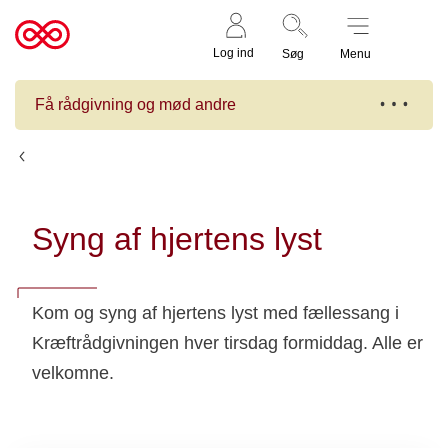
Støt nu
Til
Log ind
Søg
Menu
cancer.dk
Få rådgivning og mød andre
Kalender
Syng af hjertens lyst
Kom og syng af hjertens lyst med fællessang i
Kræftrådgivningen hver tirsdag formiddag. Alle er
velkomne.