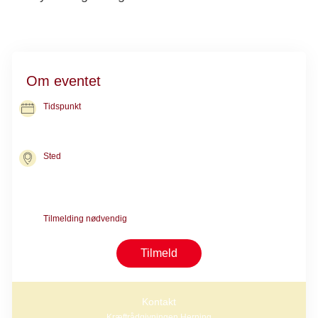
Om eventet
Tidspunkt
08. okt. 2026
kl. 13.30-16.30
Sted
Kræftrådgivningen i Viborg
Toldboden 3, 1. sal A
8800 Viborg
Tilmelding nødvendig
Tilmeld
Kontakt
Kræftrådgivningen Herning