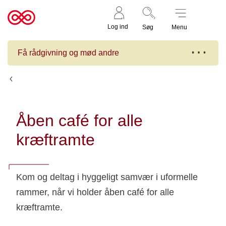
Støt nu
Til
Log ind
Søg
Menu
cancer.dk
Få rådgivning og mød andre
Kalender
Åben café for alle
kræftramte
Kom og deltag i hyggeligt samvær i uformelle
rammer, når vi holder åben café for alle
kræftramte.