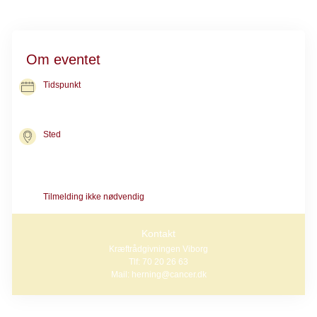
Om eventet
Tidspunkt
20. aug. 2026
kl. 12.00-13.30
Sted
Kræftrådgivningen i Viborg
Toldboden 3, 1. sal A
8800 Viborg
Tilmelding ikke nødvendig
Kontakt
Kræftrådgivningen Viborg
Tlf: 70 20 26 63
Mail: herning@cancer.dk