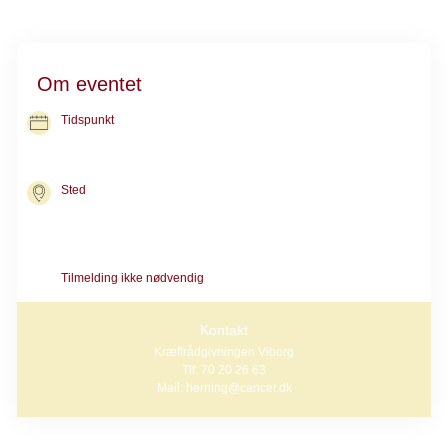
Om eventet
Tidspunkt
26. nov. 2026
kl. 12.00-13.30
Sted
Kræftrådgivningen i Viborg
Toldboden 3, 1. sal A
8800 Viborg
Tilmelding ikke nødvendig
Kontakt
Kræftrådgivningen Viborg
Tlf: 70 20 26 63
Mail: herning@cancer.dk