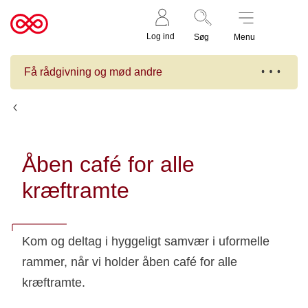
Støt nu
Til
Log ind
Søg
Menu
cancer.dk
Få rådgivning og mød andre
Kalender
Åben café for alle
kræftramte
Kom og deltag i hyggeligt samvær i uformelle
rammer, når vi holder åben café for alle
kræftramte.