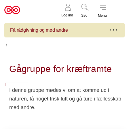
Støt nu
Til
Log ind
Søg
Menu
cancer.dk
Få rådgivning og mød andre
Kalender
Gågruppe for kræftramte
I denne gruppe mødes vi om at komme ud i
naturen, få noget frisk luft og gå ture i fællesskab
med andre.