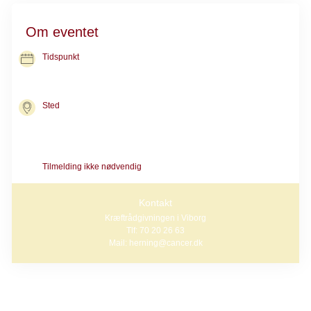
Om eventet
Tidspunkt
22. okt. 2026
kl. 11.00-11.45
Sted
Kræftrådgivningen i Viborg
Toldboden 3, 1. sal A
8800 Viborg
Tilmelding ikke nødvendig
Kontakt
Kræftrådgivningen i Viborg
Tlf: 70 20 26 63
Mail: herning@cancer.dk