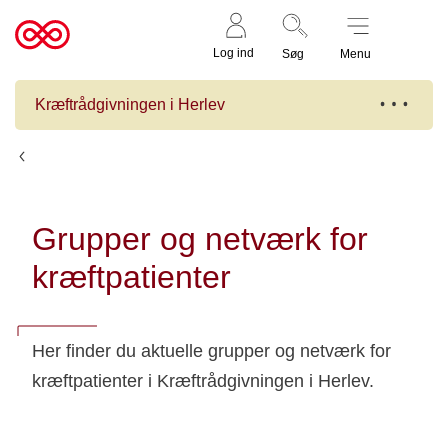
Støt nu
Til
Log ind
Søg
Menu
cancer.dk
Kræftrådgivningen i Herlev
Grupper og aktiviteter
Grupper og netværk for
kræftpatienter
Her finder du aktuelle grupper og netværk for
kræftpatienter i Kræftrådgivningen i Herlev.