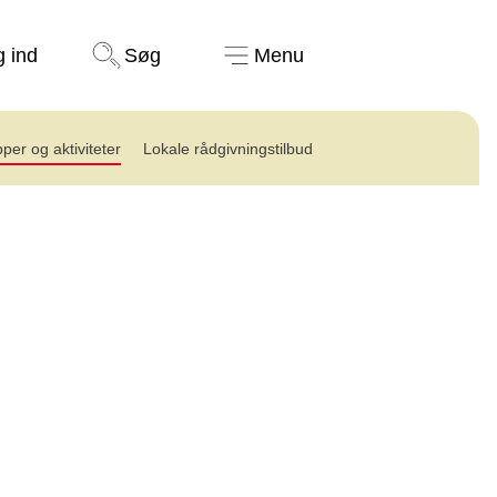
Støt nu
g ind
Søg
Menu
per og aktiviteter
Lokale rådgivningstilbud
etværk for efterladte