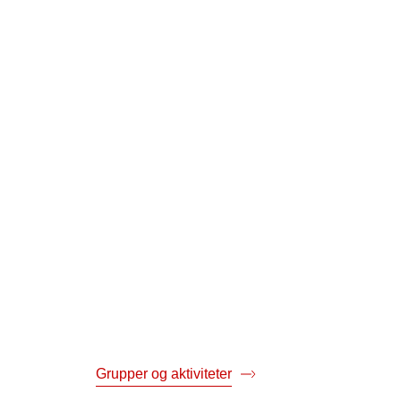
dkunstnetværk
Senfølgerforløb i naturen
ter eller
patienter
Hvis du oplever senfølger efter et
kræftforløb er dette senfølgerforløb i
naturen måske noget for dig. Her mø
et kan du møde andre
du l...
ere kræftpatienter,
des omkring ...
Grupper og aktiviteter