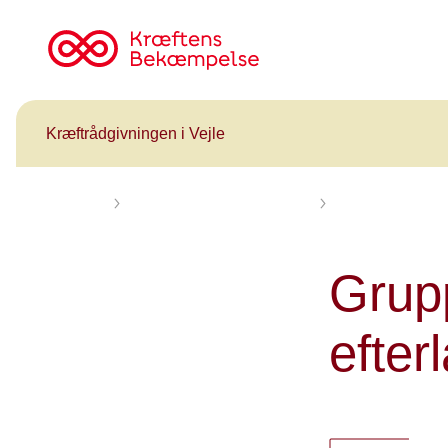
Til
cancer.dk
Kræftrådgivningen i Vejle
Forsiden
Få rådgivning og mød andre
Kræftrådgivninger
Grup
efter