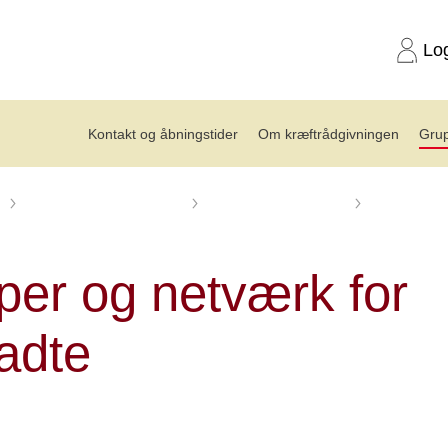
Lo
Kontakt og åbningstider
Om kræftrådgivningen
Grup
Kræftrådgivningen i Vejle
Grupper og aktiviteter
Grupper og n
per og netværk for
ladte