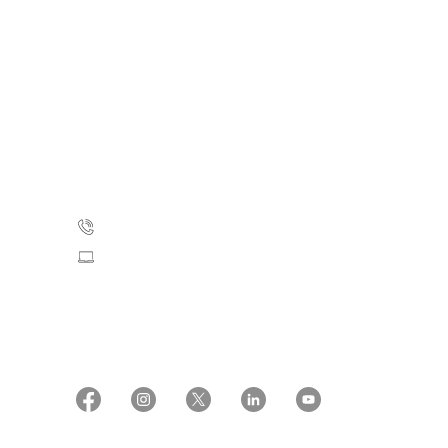
Kræftens Bekæmpelse
Strandboulevarden 49
2100 København Ø
35 25 75 00
Skriv til os
CVR: 55629013
EAN numre