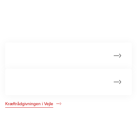
Mere om kræftrådgivningen
Om kræftrådgivningen
Kurser og andre aktiviteter
Kræftrådgivningen i Vejle