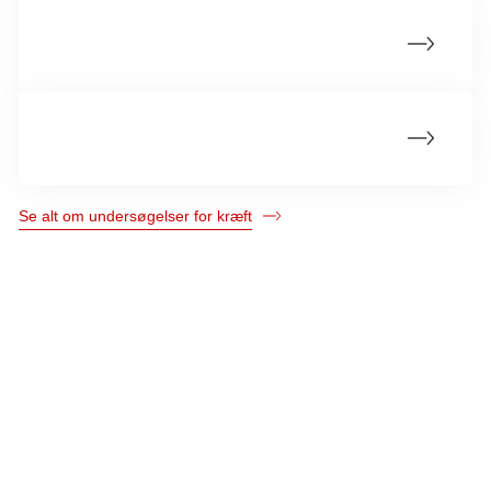
MR-scanning
Ultralydsscanning
Se alt om undersøgelser for kræft
Kræftens Bekæmpelse
Strandboulevarden 49