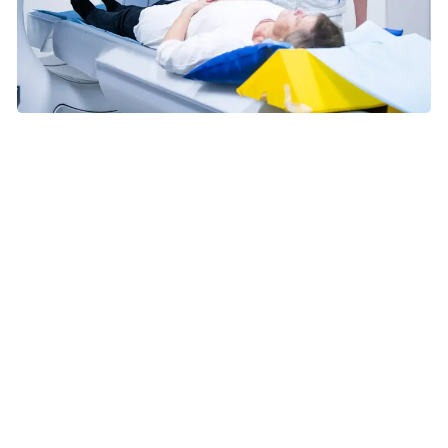
CT-scanneren kan tage detaljerede røntgenfotografier af
kroppens indre. Foto: Hans Bach
Sådan foregår undersøgelsen
Man lægger sig på lejet og bliver scannet fra mellemgulvet
til kønsbenet. Derefter får man
kontraststof
i en blodåre i
armen. Hvis ens nyrefunktion er normal, vil der efter 10
minutter være udskilt så meget
kontraststof
, at man kan
blive scannet igen anden gang og få et samlet billede af
urinlederere og blæren. Det kan i nogle tilfælde være
nødvendigt at blive scannet en tredje gang.
Det er vigtigt, at kvinder fortæller den læge, der henviser til