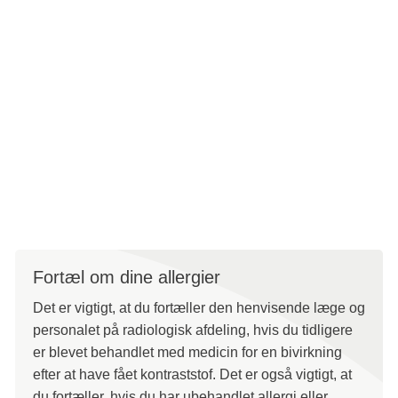
allergiske reaktioner forekommer næsten ikke og kan
behandles, hvis de gør.
Risikoen for skadevirkninger efter røntgenundersøgelser
er meget lille, mens der er mange fordele ved at få
undersøgelsen, fordi undersøgelsen danner grundlag for,
at du kan få den bedst mulige behandling.
Fortæl om dine allergier
Det er vigtigt, at du fortæller den henvisende læge og
personalet på radiologisk afdeling, hvis du tidligere
er blevet behandlet med medicin for en bivirkning
efter at have fået
kontraststof
. Det er også vigtigt, at
du fortæller, hvis du har ubehandlet allergi eller