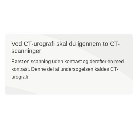
undersøgelsen, om der er mulighed for, at de kan være
gravide.
Ved CT-urografi skal du igennem to CT-
scanninger
Først en scanning uden kontrast og derefter en med
kontrast. Denne del af undersøgelsen kaldes CT-
urografi
Ved lav nyrefunktion
Hvis du har symptomer på nedsat nyrefunktion, skal du
have kontrolleret nyrefunktionen med en blodprøve inden
CT-urografi via den henvisende læge.