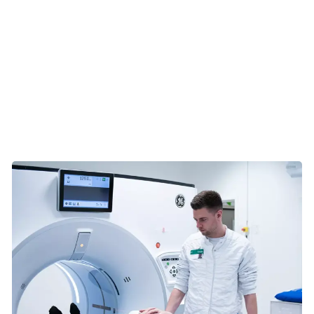
(mikroskopisk hæmaturi)
Hvis du får konstateret mikroskopisk hæmaturi, er der en
meget lille risiko for, at du har kræft og i så fald er det i
blæren. Hos den slags patienter er det ikke nødvendigt at
lave en CT-urografi. I stedet vil du få foretaget en
kikkertundersøgelse af blæren (cystoskopi).