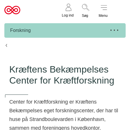
Støt nu
Til
Log ind
Søg
Menu
cancer.dk
Forskning
Center for Kræftforskning
Kræftens Bekæmpelses
Center for Kræftforskning
Center for Kræftforskning er Kræftens
Bekæmpelses eget forskningscenter, der har til
huse på Strandboulevarden i København,
sammen med foreningens hovedkontor.