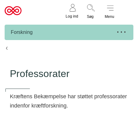
Støt nu
Til
Log ind
Søg
Menu
cancer.dk
Forskning
Se projekterne
Professorater
Kræftens Bekæmpelse har støttet professorater
indenfor kræftforskning.