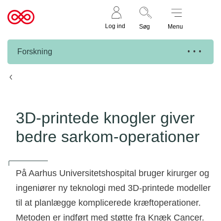
Støt nu
Til
Log ind
Søg
Menu
cancer.dk
Forskning
Forskningsnyheder
3D-printede knogler giver
bedre sarkom-operationer
På Aarhus Universitetshospital bruger kirurger og
ingeniører ny teknologi med 3D-printede modeller
til at planlægge komplicerede kræftoperationer.
Metoden er indført med støtte fra Knæk Cancer.