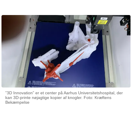
”3D Innovation” er et center på Aarhus Universitetshospital, der
kan 3D-printe nøjagtige kopier af knogler. Foto: Kræftens
Bekæmpelse
25 oktober 2023