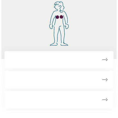
Forstadier til brystkræft
Duktalt karcinom in situ (DCIS)
Lobulært karcinom in situ (LCIS)