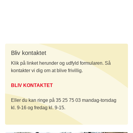
Der er mange forskellige opgaver, og du bestemmer selv,
hvor mange timer du vil bruge. Dog vil de fleste frivillige
opgaver ligge i forbindelse med afholdelsen af din lokale
stafet. Stafetterne afholdes fra maj til september.
Bliv kontaktet
Klik på linket herunder og udfyld formularen. Så
kontakter vi dig om at blive frivillig.
BLIV KONTAKTET
Eller du kan ringe på 35 25 75 03 mandag-torsdag
kl. 9-16 og fredag kl. 9-15.