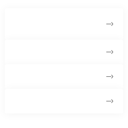
Bliv indsamlingsleder ved
Landsindsamlingen
Vær med til Knæk Cancer
Bliv frivillig på Lyserød Lørdag
Lav en digital indsamling