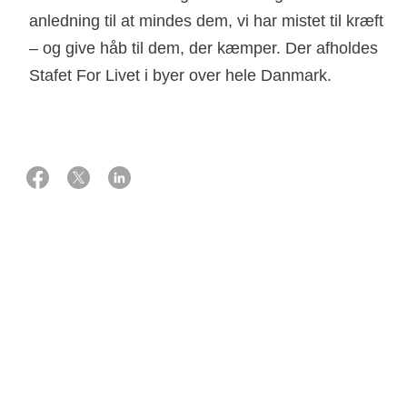
anledning til at mindes dem, vi har mistet til kræft
– og give håb til dem, der kæmper. Der afholdes
Stafet For Livet i byer over hele Danmark.
Hvad skal jeg lave?
Du kan blive en del af den frivillige styregruppe for en lokal
stafet og være med at organisere og gennemføre Stafet
For Livet i din by. Du kan både være med til at planlægge