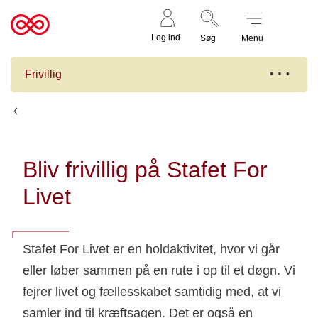
Støt nu
Til
Log ind
Søg
Menu
cancer.dk
Frivillig
Lav events og indsamling
Bliv frivillig på Stafet For
Livet
Stafet For Livet er en holdaktivitet, hvor vi går
eller løber sammen på en rute i op til et døgn. Vi
fejrer livet og fællesskabet samtidig med, at vi
samler ind til kræftsagen. Det er også en