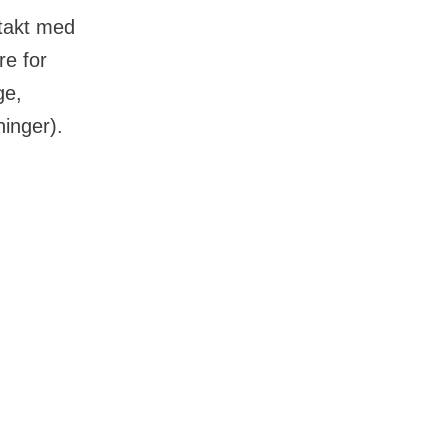
ntakt med
re for
ge,
ninger).