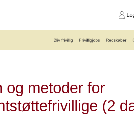
Lo
Bliv frivillig
Frivilligjobs
Redskaber
r for patientstøttefrivillige (2 dage)
 og metoder for
ntstøttefrivillige (2 