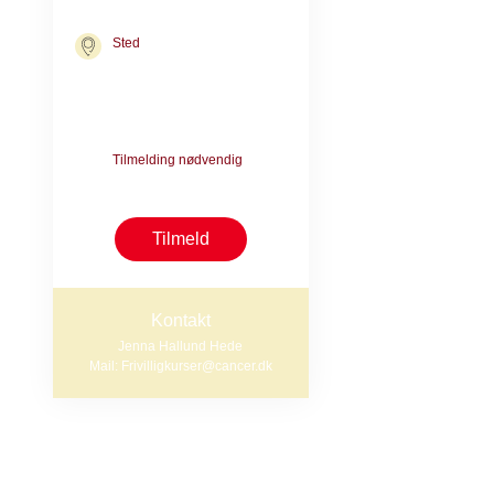
05. dec. 2026 kl. 16.00
Begge dage kl.
Sted
Kræftrådgivningen i
København
Nørre Allé 45
Formål og udb
2200 København N
Tilmelding nødvendig
På kurset arbejd
Tilmeldingsfrist: 21. okt
pårørende. Vi g
værktøjer til a
Tilmeld
vægt på etik og
Kontakt
Jenna Hallund Hede
Indhold
Mail: Frivilligkurser@cancer.dk
Du bliver k
Du får vid