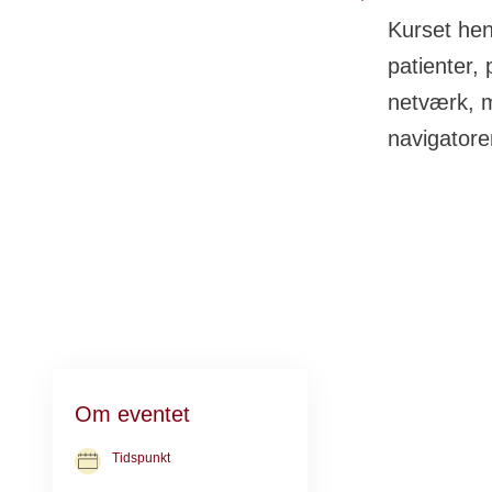
Kurset henv
patienter,
netværk, me
navigatorer
Datoer
Om eventet
31. okt. 2026
Tidspunkt
05. dec. 2026
31. okt. 2026 kl. 10.00 -