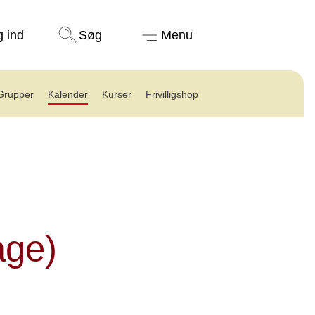
Støt nu
g ind
Søg
Menu
Grupper
Kalender
Kurser
Frivilligshop
dage)