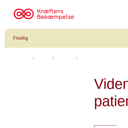
Til
cancer.dk
Frivillig
Forsiden
Frivillig
Kalender
31/10-05/12 Viden og metode
Viden
patie