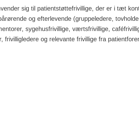
ender sig til patientstøttefrivillige, der er i tæt ko
 pårørende og efterlevende (gruppeledere, tovholde
ntorer, sygehusfrivillige, værtsfrivillige, caféfrivilli
, frivilligledere og relevante frivillige fra patientfore