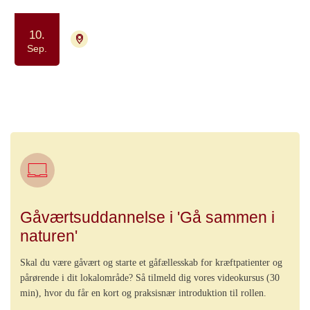
10.
2100 København Ø
Tilmelding nødvendig
Sep.
Velkomstdag for nye frivillige
Kursus
Gåværtsuddannelse i 'Gå sammen i
naturen'
Skal du være gåvært og starte et gåfællesskab for kræftpatienter og
pårørende i dit lokalområde? Så tilmeld dig vores videokursus (30
min), hvor du får en kort og praksisnær introduktion til rollen.