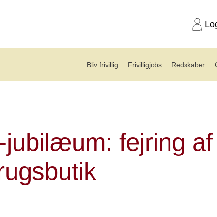
Lo
Bliv frivillig
Frivilligjobs
Redskaber
genbrugsbutik
-jubilæum: fejring af
rugsbutik