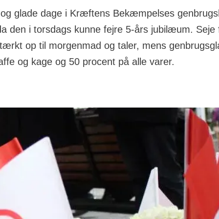
v og glade dage i Kræftens Bekæmpelses genbrugsb
a den i torsdags kunne fejre 5-års jubilæum. Seje fr
tærkt op til morgenmad og taler, mens genbrugsg