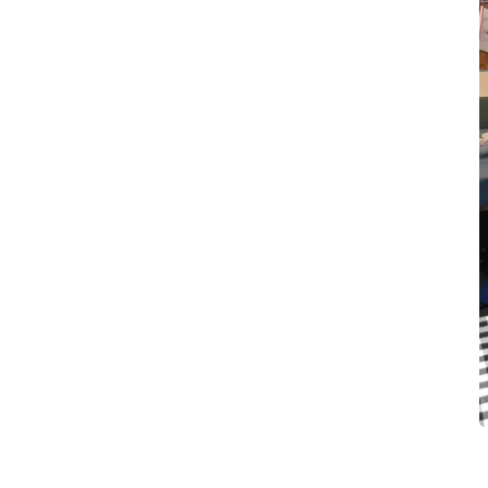
 og hver 5. lørdag.
r altid sagt mig noget. For mange år siden fik jeg selv
enere hudkræft. Så det var nærliggende at blive frivillig
til at gå med det. Og jeg er så glad for det. Her er
sammenhold, og jeg har været så heldig at blive gode
Lone.
kke undvære hinanden, indskyder 86-årige Lone og
 fordi min mand døde for fem år siden, og så syntes jeg,
re et eller andet. Så meldte jeg mig som frivillig og kom
tte, og vi har det bare så godt sammen og ses også
J
s
år meget ros af kunderne.
L