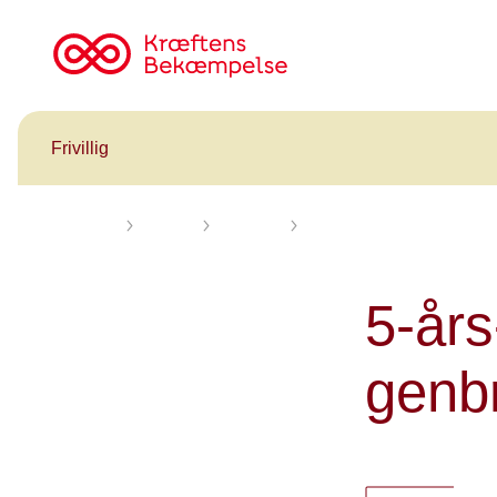
Til
cancer.dk
Frivillig
Forsiden
Frivillig
Nyheder
5-års-jubilæum: fejring af 
5-års
genb