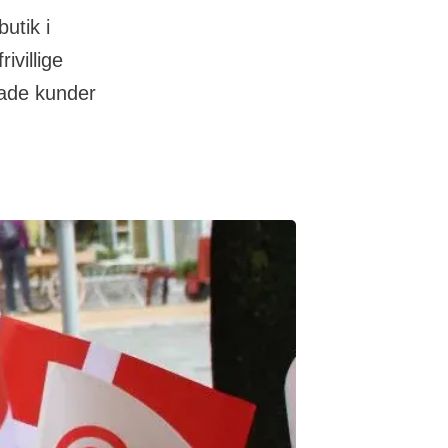
utik i
ivillige
lade kunder