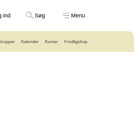
Støt nu
g ind
Søg
Menu
Grupper
Kalender
Kurser
Frivilligshop