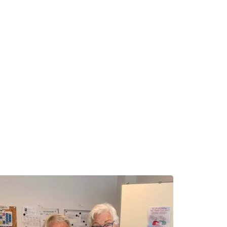
ens frivillige
til at påskønne
tik på grund af
butikken er 500
yttet.