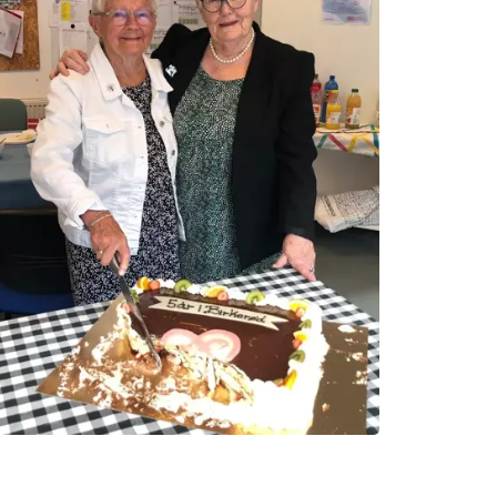
ytte og Lone er begge frivillige og nyder hinandens
elskab så meget, at de også er blevet veninder. Foto:
one Kindberg