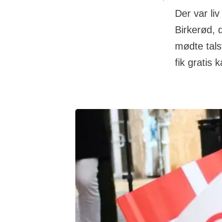
Der var li
Birkerød, d
mødte tals