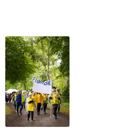
ved Stafet For Livet enten som frivillig eller deltager, kan
du læse meget mere om, hvordan du tilmelder dig her:
https://www.stafetforlivet.dk/
Fighterne går den første runde på
banen iført gule bluser for at give håb
til alle, der er berørt af kræft. Foto:
Tomas Bertelsen