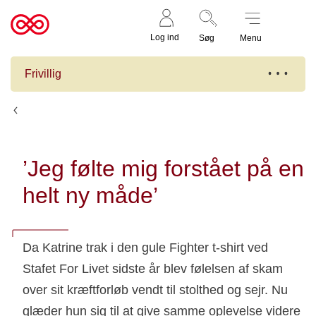
Støt nu
Til
Log ind
Søg
Menu
cancer.dk
Frivillig
Nyheder
’Jeg følte mig forstået på en
helt ny måde’
Da Katrine trak i den gule Fighter t-shirt ved
Stafet For Livet sidste år blev følelsen af skam
over sit kræftforløb vendt til stolthed og sejr. Nu
glæder hun sig til at give samme oplevelse videre