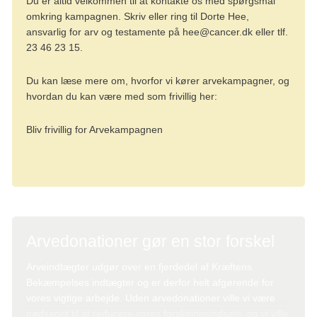
Du er altid velkommen til at kontakte os med spørgsmål
omkring kampagnen. Skriv eller ring til Dorte Hee,
ansvarlig for arv og testamente på
hee@cancer.dk
eller tlf.
23 46 23 15.
Du kan læse mere om, hvorfor vi kører arvekampagner, og
hvordan du kan være med som frivillig her:
Bliv frivillig for Arvekampagnen
Arvedonationer gør en stor forskel
Arveindtægter udgør over en fjerdedel af Kræftens
Bekæmpelses indtægter og er derfor helt afgørende for
vores vigtige arbejde. Uden arvedonationer ville vi være
nødsaget til at reducere vores forskningsindsats, og vi ville