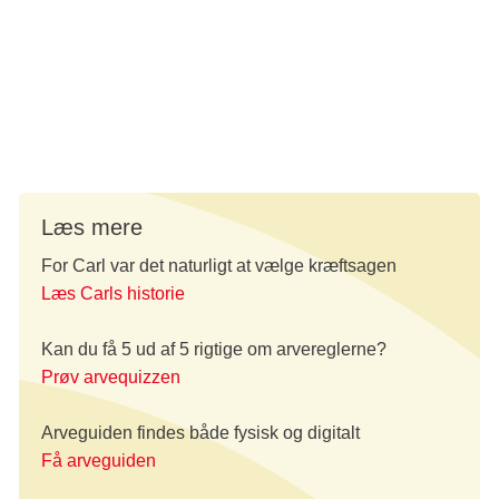
- Det er vigtigt for mig, at min arv kan være med til at støtte
arbejdet for kræftramte og pårørende. Og jeg synes,
Kræftens Bekæmpelse gør et stærkt og professionelt
stykke arbejde, siger Carl.
Læs mere
For Carl var det naturligt at vælge kræftsagen
Læs Carls historie
Kan du få 5 ud af 5 rigtige om arvereglerne?
Prøv arvequizzen
Arveguiden findes både fysisk og digitalt
Få arveguiden