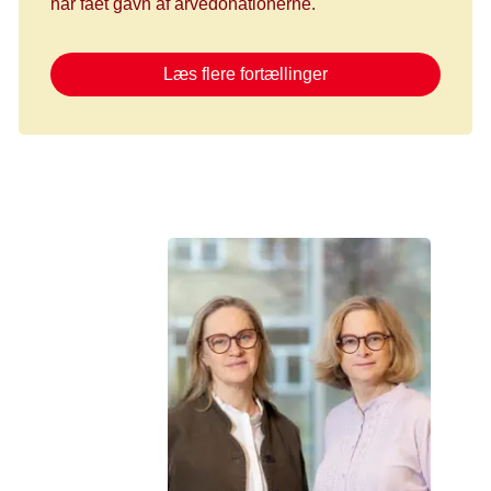
har fået gavn af arvedonationerne.
Læs flere fortællinger