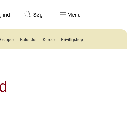
Støt nu
g ind
Søg
Menu
Grupper
Kalender
Kurser
Frivilligshop
ed