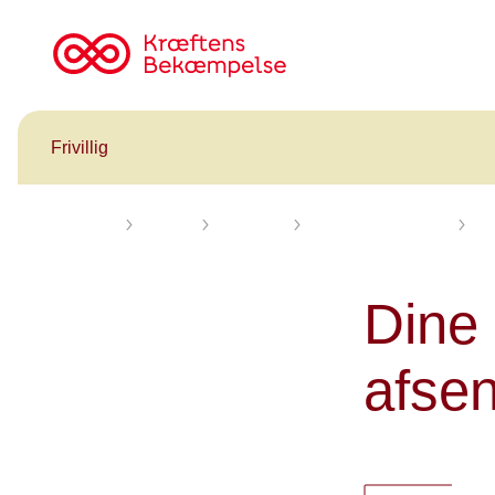
Til
cancer.dk
Frivillig
Forsiden
Frivillig
Min profil
Redigér frivilligprofil
Kvi
Dine
afsen