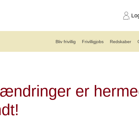
Lo
Bliv frivillig
Frivilligjobs
Redskaber
ttering
 ændringer er herm
dt!