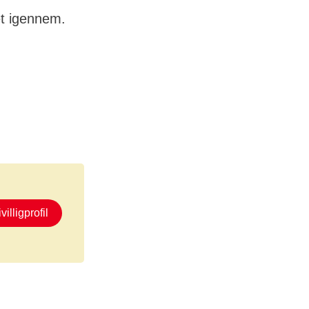
et igennem.
ivilligprofil