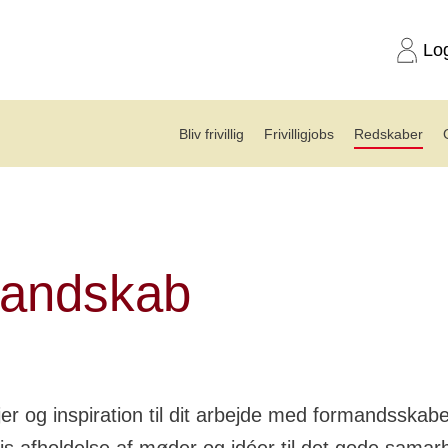
Lo
Bliv frivillig
Frivilligjobs
Redskaber
andskab
andskab
er og inspiration til dit arbejde med formandsskabe