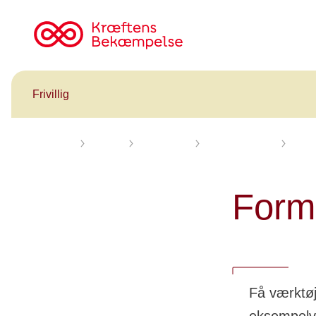
Til
cancer.dk
Frivillig
Forsiden
Frivillig
Redskaber
Stafet For Livet
Form
Form
Få værktøj