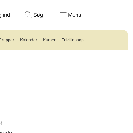
Støt nu
g ind
Søg
Menu
Grupper
Kalender
Kurser
Frivilligshop
t -