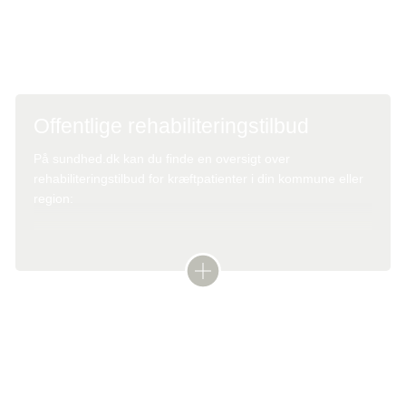
Arbejde og kræft
Offentlige rehabiliteringstilbud
På sundhed.dk kan du finde en oversigt over
rehabiliteringstilbud for kræftpatienter i din kommune eller
region:
Sundhedstilbud
Tekst: Digital redaktør Marianne Aglund og lægefaglig redaktør Elisabeth
Kjems
Denne tekst er skrevet af rigtige mennesker – læs mere om,
hvordan
teksterne på cancer.dk bliver til
.