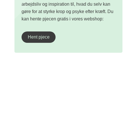
arbejdsliv og inspiration til, hvad du selv kan
gøre for at styrke krop og psyke efter kræft. Du
kan hente pjecen gratis i vores webshop:
Hent pjece
Kræftens Bekæmpelse
Strandboulevarden 49
2100 København Ø