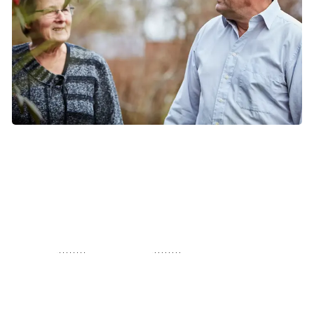
Når man lever med en alvorlig sygdom som kræft, oplever
mange at blive mere nærværende i nuet og sætte større pris
på familien, vennerne og hverdagen. Foto: Per Janus Strange
Gulsot efter kræft i galdeblære og galdegange
Kræft i galdeblære og galdegange og behandlingen heraf
kan give
gulsot
. Hvis du har
gulsot
kan kroppen have
vanskeligt ved at optage fedtet fra kosten. Du kan derfor
have brug for ekstra kalorieholdige kosttilskud og bør
undgå fedtholdig kost, indtil gulsoten er behandlet.