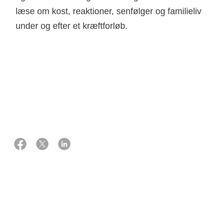
læse om kost, reaktioner, senfølger og familieliv
under og efter et kræftforløb.
21 juli 2022
Eksperter:
Professor, overlæge, ph.d., kirurg
Michael Bau Mortensen
Overlæge, ph.d., onkolog
Finn Ole Larsen
Reaktioner og følelser