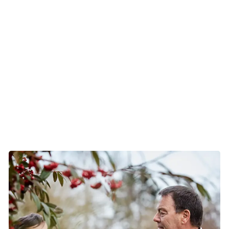
Alvorlig sygdom fører mange tanker og følelser med sig,
og nogle oplever, at reaktionen først kommer, når
behandlingen er overstået. Det er også krævende at være
pårørende til en kræftramt, og de mange følelsesmæssige
svingninger kan påvirke parforholdet. Læs mere:
Reaktioner og følelser
Kræft og parforhold