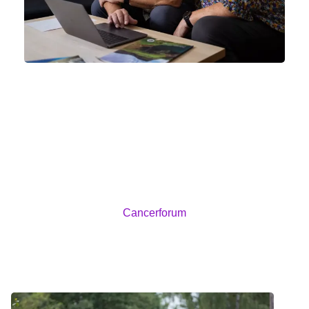
Skriv med andre på
cancerforum
Cancerforum er et online forum, hvor du kan stille
spørgsmål og skrive sammen med andre, der er
berørt af kræft. Del dine tanker og erfaringer med
andre patienter og pårørende.
Cancerforum