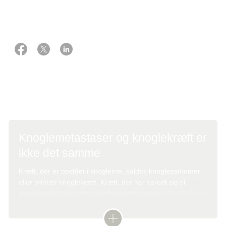
Knoglemetastaser og knoglekræft er
ikke det samme
Kræft, der er opstået i knoglerne, kaldes knoglesarkomer
eller primær knoglekræft. Kræft, der har spredt sig til
knoglerne fra en anden kræftsygdom, kaldes
knoglemetastaser. De er altså ikke det samme.
Knoglemetastaser behandles forskelligt, alt efter hvilken