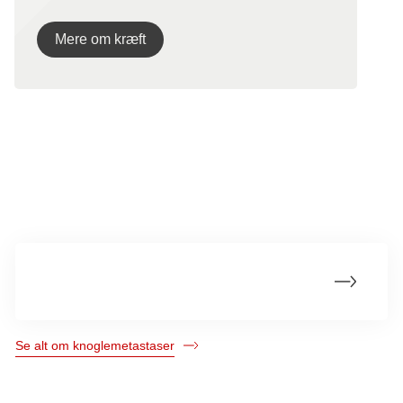
Mere om kræft
Mere om knoglemetastaser
Symptomer
Se alt om knoglemetastaser