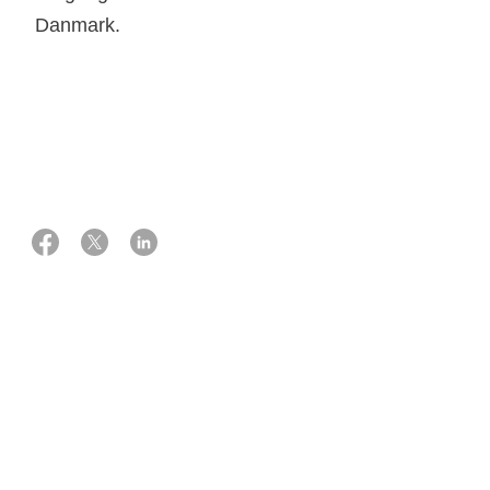
Danmark.
13 juli 2023
Ekspert:
Afdelingslæge, øre-næse-hals kirurg
Mads Filtenborg
Man kender ikke årsagen til kræft i øregangen
Årsagen til kræft i øregangen kendes ikke. Risikoen øges
med alderen og er forøget ved kronisk