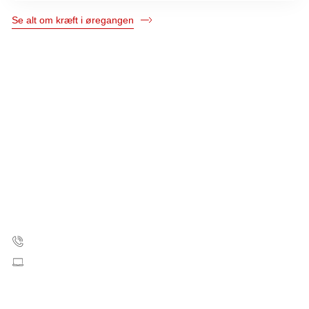
Se alt om kræft i øregangen
Kræftens Bekæmpelse
Strandboulevarden 49
2100 København Ø
35 25 75 00
Skriv til os
CVR: 55629013