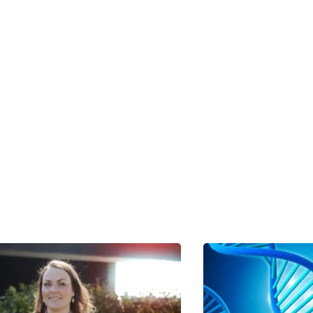
ling
r Kim Ringgaard og lægefaglig redaktør Elisabeth Kjems
t af rigtige mennesker – læs mere om,
hvordan teksterne på cancer.dk bliver til.
er om forsøgsbehandling