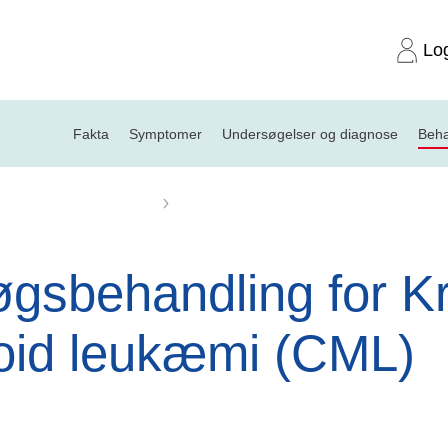
Lo
Fakta
Symptomer
Undersøgelser og diagnose
Beha
 kronisk myeloid leukæmi
Forsøgsbehandling for kronisk myeloid l
øgsbehandling for K
oid leukæmi (CML)