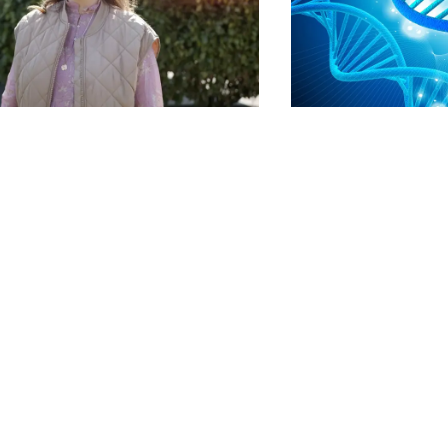
-2025
31-03-2025
følger: -Jeg håber stadig,
Forskningsproje
der er et mirakel derude et
Kendt medicin 
d
nye kræftdiagn
8-årige Julie Wollenberg Rasmussen
Uhelbredeligt syge kr
em år siden fik konstateret
forsøgsbehandling me
dbruskki...