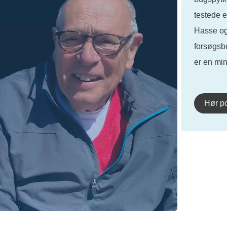
testede e
Hasse og
forsøgsb
er en min
Hør p