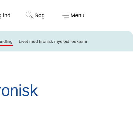
Støt nu
g ind
Søg
Menu
ndling
Livet med kronisk myeloid leukæmi
eukæmi (CML)
ronisk