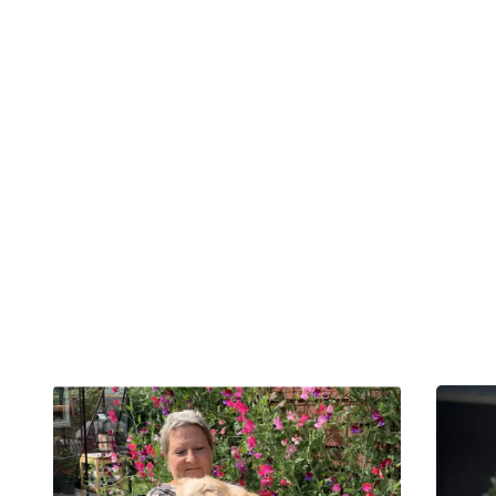
Forsøgsbehand
Tekst:
Digital redaktø
Denne tekst er skreve
Læs nyheder og fortælling