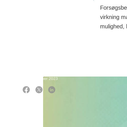
Forsøgsbeh
virkning m
mulighed, 
05 september 2023