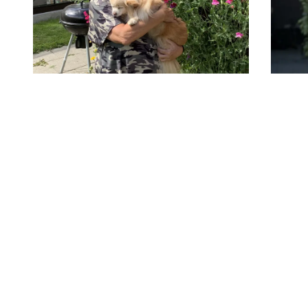
24-10-2025
01-05
Maria deltog i banebrydende
Sen
forsøg: Jeg har fået livets
at 
gave
ste
Maria har modermærkekræft med
Da 3
spredning, og da behandlingen ikke virker,
for f
bliver hun tilbudt at være med i et forsøg,
skjol
som er støttet af Knæk Cancer. Seks uger
senere er kræften næsten forsvundet.