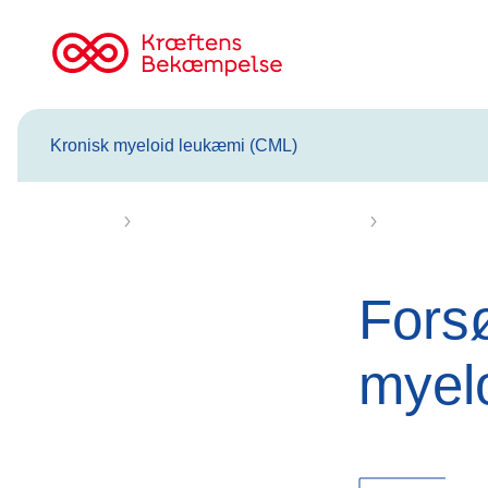
Til
cancer.dk
Kronisk myeloid leukæmi (CML)
Forsiden
Kronisk myeloid leukæmi (CML)
Behandling af
Fors
myel