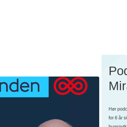
Po
Mi
Hør podc
for 6 år s
bugspytki