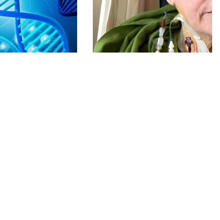
11-03-2025
ktet ProTarget:
Et forsøg bliver Annettes
afprøves på
redning: En måned senere
oser
kan hun sende familien en
besked
æftpatienter får
d målrettet medicin.
Da Annettes modermærkekræft spred
sig, får hun tilbudt at komme med i et
forsøg med T-celleterapi, som har fåe
støtte fra Kræftens Bekæmpelse.