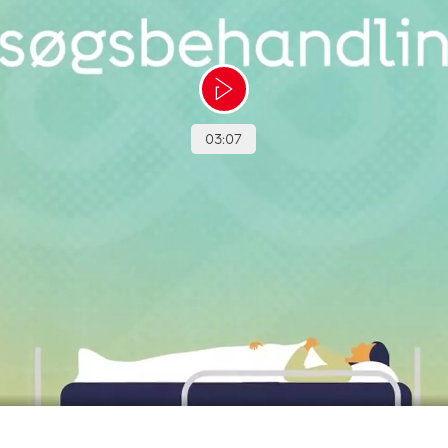
å, er det farligt, er det noget for mig?