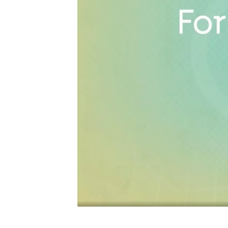
Se film om forsøgsbehandling. Hvad går det ud p