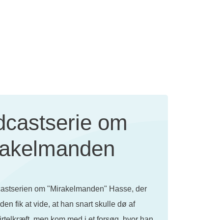
dcastserie om
rakelmanden
astserien om "Mirakelmanden" Hasse, der
iden fik at vide, at han snart skulle dø af
rtelkræft, men kom med i et forsøg, hvor han