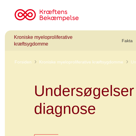
Til
cancer.dk
Kroniske myeloproliferative
Fakta
kræftsygdomme
Forsiden
Kroniske myeloproliferative kræftsygdomme
Un
Undersøgelser
diagnose