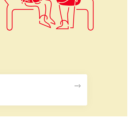
er af de kroniske
 kræftsygdomme