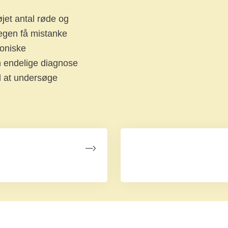
øjet antal røde og
lægen få mistanke
roniske
 endelige diagnose
d at undersøge
Diagnose - undertyp
myeloproliferative