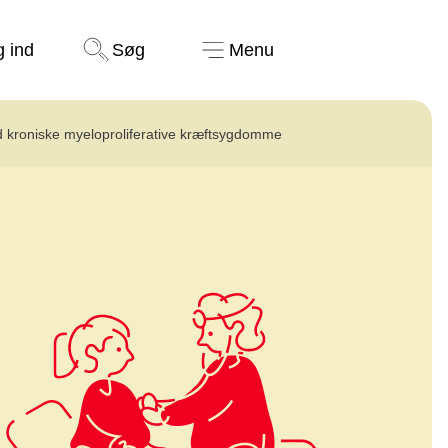
Støt nu
g ind
Søg
Menu
d kroniske myeloproliferative kræftsygdomme