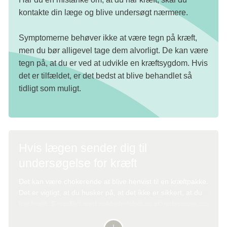
kontakte din læge og blive undersøgt nærmere.
Symptomerne behøver ikke at være tegn på kræft,
men du bør alligevel tage dem alvorligt. De kan være
tegn på, at du er ved at udvikle en kræftsygdom. Hvis
det er tilfældet, er det bedst at blive behandlet så
tidligt som muligt.
Hvis lægen sender dig til
undersøgelse for kræft
Det kan være chokerende at blive henvist til en kræftpakke.
Det er vigtigt, at du husker på, at det ikke er sikkert, at du
har kræft. Formålet med pakkeforløbet er at undersøge,
om du har kræft, eller om symptomerne er tegn på noget
andet.