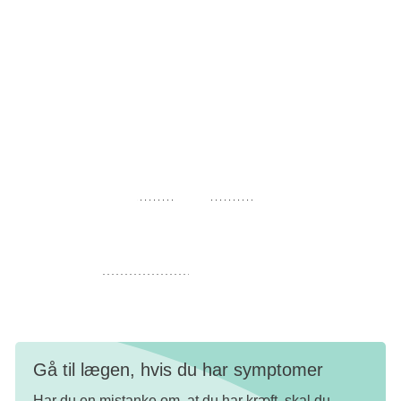
snigende, men kan i nogle tilfælde være ganske
pludselige.
Det første symptom kan være, at man kan mærke leveren
opadtil i maven.
Vægttab, træthed og kvalme er de hyppigste symptomer,
og i sjældnere tilfælde får man feber eller bliver gul i
huden. Det hedder
gulsot
eller
icterus
på latin.
Skrumpelever
Hvis man har
skrumpelever
er symptomerne fra denne
sygdom de samme som symptomerne på leverkræft.
Gå til lægen, hvis du har symptomer
Har du en mistanke om, at du har kræft, skal du