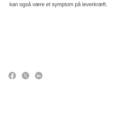
kan også være et symptom på leverkræft.
18 januar 2023
Eksperter:
Overlæge, ph.d., kirurg
Mogens Tornby Stender
Læge, ph.d.
Britta Weber
Leveren kan stadig fungere, selv om en stor del af den er
ødelagt. Symptomerne på leverkræft kommer derfor ofte