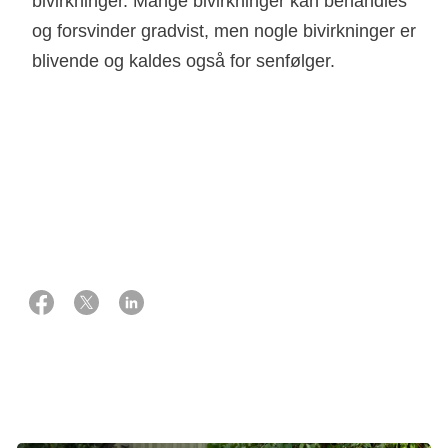
bivirkninger. Mange bivirkninger kan behandles
og forsvinder gradvist, men nogle bivirkninger er
blivende og kaldes også for senfølger.
22 januar 2024
Eksperter:
Professor, overlæge, ph.d., gynækologisk kræftkirurg
Pernille Tine Jensen
Overlæge, ph.d., onkolog
Trine Jakobi Nøttrup