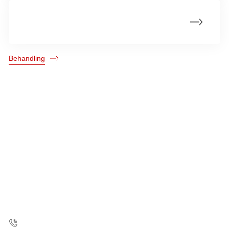
Livet efter livmoderhalskræft
Behandling
Kræftens Bekæmpelse
Strandboulevarden 49
2100 København Ø
35 25 75 00