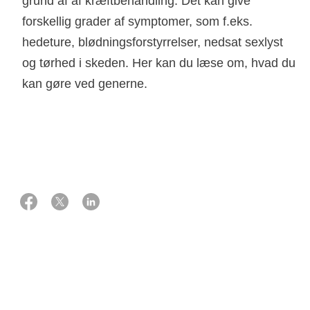
grund af af kræftbehandling. Det kan give
forskellig grader af symptomer, som f.eks.
hedeture, blødningsforstyrrelser, nedsat sexlyst
og tørhed i skeden. Her kan du læse om, hvad du
kan gøre ved generne.
20 marts 2019
Digital redaktør Anne Møller Gaardsted og læge Elisabeth Kjems
Symptomer på overgangsalder fremkaldt af behandling er