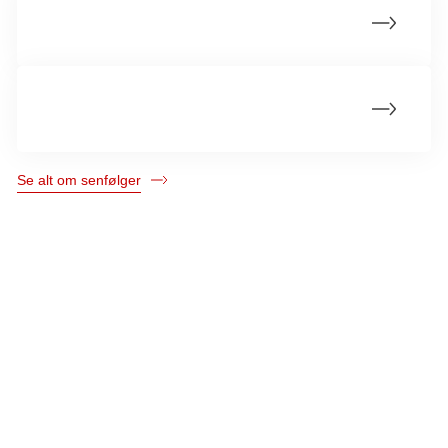
Seksuelle problemer efter kræft
Angst og depression efter kræftforløbet
Se alt om senfølger
Kræftens Bekæmpelse
Strandboulevarden 49