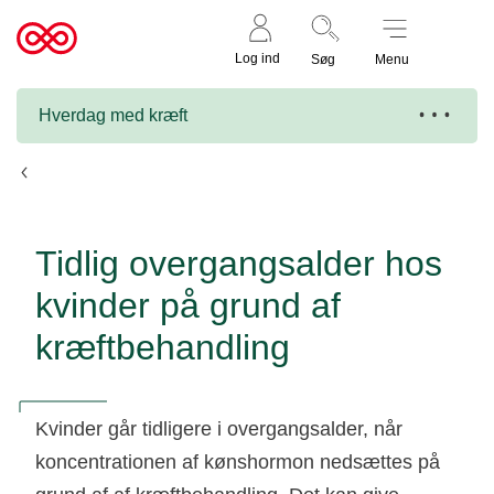
Støt nu
Til
Log ind
Søg
Menu
cancer.dk
Hverdag med kræft
Senfølger
Tidlig overgangsalder hos
kvinder på grund af
kræftbehandling
Kvinder går tidligere i overgangsalder, når
koncentrationen af kønshormon nedsættes på