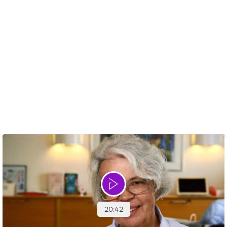
kan det være tørhed i skeden, smerter ved samleje eller
nedsat evne til at få orgasme. Man kan også opleve, at ens
kropsopfattelse er forandret.
Selvom du bliver begrænset i, hvad du kan seksuelt, kan
du stadig bevare intimiteten. Det kan du få gode råd om
her:
Seksualitet