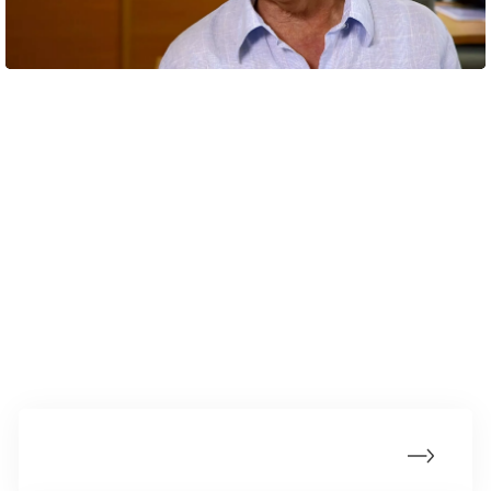
I videoen fra Senfølgerforeningen fortæller en mand og en kvinde
om de udfordringer, de har oplevet, og læge Astrid Højgaard
fortæller, hvordan problemerne kan afhjælpes (20:42 min.)
Tekst: Digital redaktør Astrid Bjørn Steensig
Mere om senfølger
Hvad er senfølger efter kræft?