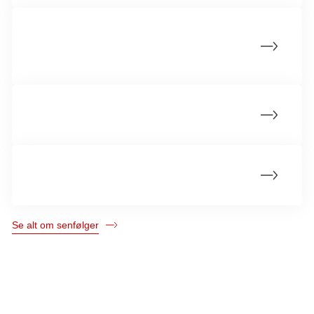
Tidlig overgangsalder hos kvinder på
grund af kræftbehandling
Testosteronmangel hos mænd
Angst og depression efter kræftforløbet
Se alt om senfølger