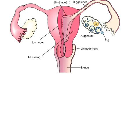
Illustration: Lotte Clevin. Billedet viser livmoderen med
æggestokke, æggeledere, livmoderhals og skede.
Tekst:
Digital redaktør Ida Nymand Ammundsen og lægefaglig redaktør
Elisabeth Kjems
Denne tekst er skrevet af rigtige mennesker – læs mere om,
hvordan