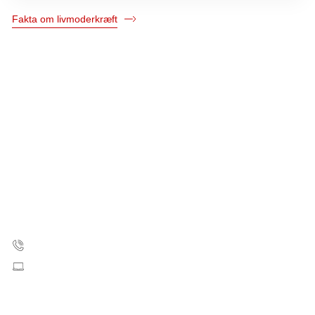
Fakta om livmoderkræft
Kræftens Bekæmpelse
Strandboulevarden 49
2100 København Ø
35 25 75 00
Skriv til os
CVR: 55629013