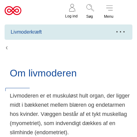
Støt nu
Til
Log ind
Søg
Menu
cancer.dk
Livmoderkræft
Fakta om livmoderkræft
Om livmoderen
Livmoderen er et muskuløst hult organ, der ligger
midt i bækkenet mellem blæren og endetarmen
hos kvinder. Væggen består af et tykt muskellag
(myometriet), som indvendigt dækkes af en
slimhinde (endometriet).