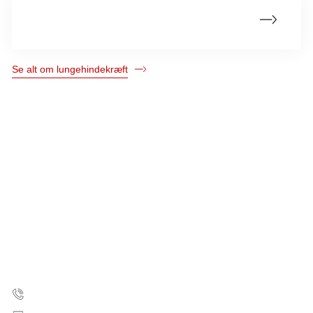
Om lungehinderne
Se alt om lungehindekræft
Kræftens Bekæmpelse
Strandboulevarden 49
2100 København Ø
35 25 75 00