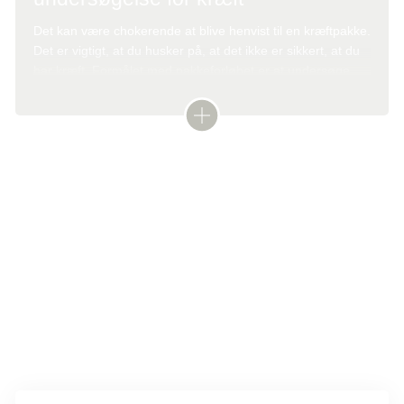
Det kan være chokerende at blive henvist til en kræftpakke.
Det er vigtigt, at du husker på, at det ikke er sikkert, at du
har kræft. Formålet med pakkeforløbet er at undersøge,
om du har kræft, eller om symptomerne er tegn på noget
andet.
Forløbet skal sikre, at du bliver undersøgt (udredt) uden
unødig ventetid og på samme måde, uanset hvor i landet
Tekst:
Digital redaktør Marianne Aglund og lægefaglig redaktør Elisabeth
du bor.
Kjems
Denne tekst er skrevet af rigtige mennesker – læs mere om,
hvordan
teksterne på cancer.dk bliver til.
I et pakkeforløb står der bl.a., hvilke undersøgelser du skal
igennem, og hvordan behandlingen skal forløbe.
Henvist til kræftpakke – hvad nu?
Mere om lungehindekræft