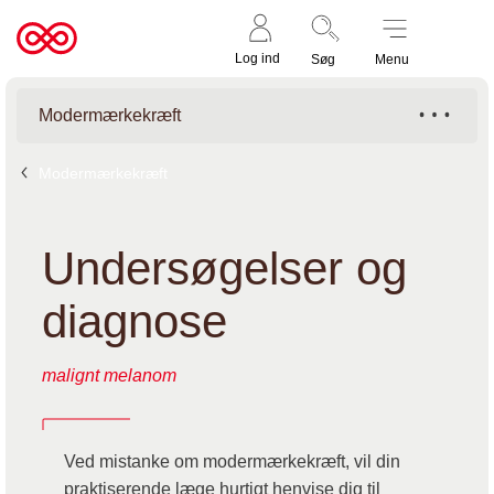
Støt nu
Til
Log ind
Søg
Menu
cancer.dk
Modermærkekræft
Modermærkekræft
Undersøgelser og
diagnose
malignt melanom
Ved mistanke om modermærkekræft, vil din
praktiserende læge hurtigt henvise dig til