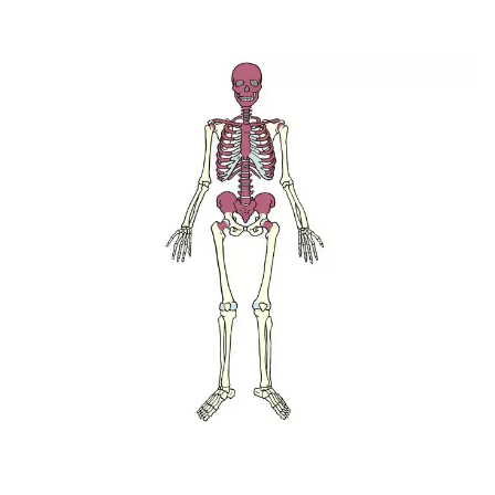
Blodceller dannes i den røde knoglemarv, som findes i kraniet,
ribben, brystben, ryghvirvler, bækken og i den øverste ende af
overarms- og lårbensknoglerne. Den røde knoglemarv er her