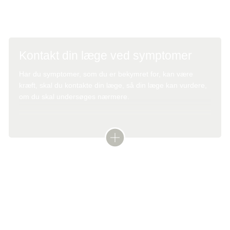
spørgsmål, som man gerne vil have svar på.
Kontakt din læge ved symptomer
Har du symptomer, som du er bekymret for, kan være
kræft, skal du kontakte din læge, så din læge kan vurdere,
om du skal undersøges nærmere.
Symptomerne kan skyldes meget andet end kræft, men du
bør alligevel tage dem alvorligt, da det er bedst at blive
behandlet så tidligt som muligt, hvis der er tale om en
kræftsygdom.
Tekst: Digital sundhedsredaktør Tine Løvschall-Wedel og lægefaglig
redaktør Elisabeth Kjems
Denne tekst er skrevet af rigtige mennesker – læs mere om,
hvordan
teksterne på cancer.dk bliver til.