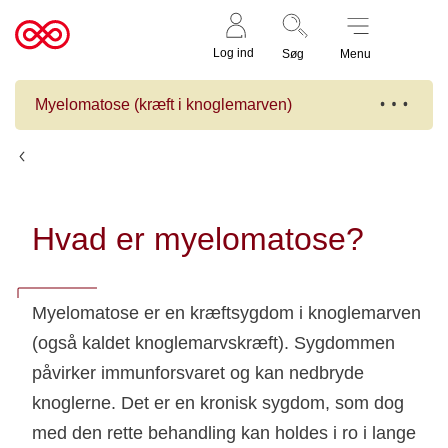
Støt nu
Til
Log ind
Søg
Menu
cancer.dk
Myelomatose (kræft i knoglemarven)
Fakta om myelomatose
Hvad er myelomatose?
Myelomatose er en kræftsygdom i knoglemarven
(også kaldet knoglemarvskræft). Sygdommen
påvirker immunforsvaret og kan nedbryde
knoglerne. Det er en kronisk sygdom, som dog
med den rette behandling kan holdes i ro i lange