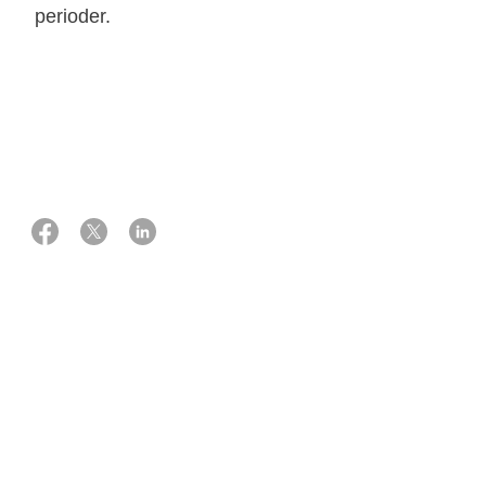
perioder.
17 oktober 2025
Ekspert:
Læge, ph.d.
Katrine Fladeland Iversen
Hvad er knoglemarven?
Knoglemarven er i hulrummet i vores knogler. Her bliver
blodets forskellige celler dannet. Knoglemarven hos en