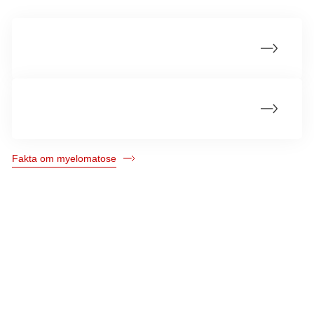
Årsager til myelomatose
Statistik om myelomatose
Fakta om myelomatose
Kræftens Bekæmpelse