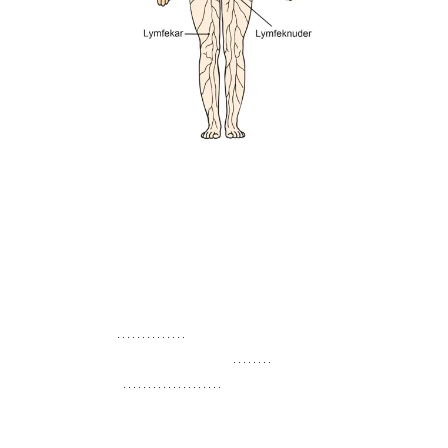
Lymfesystemet består af lymfeknuderne og lymfekarrene.
Mandlerne i svælget, thymus, milten samt knoglemarven er
sammen med lymfevæv i brysthulen og bughulen også en del
af immunsystemet. Illustration: Lotte Clevin
Lymfeknuderne findes overalt i kroppen. De findes især på
halsen, i armhulerne og i lyskerne. Derudover findes de i
brysthulen og
bughulen
samt bækkenet. Mandlerne
(tonsillerne), brislen (thymus),
milten
og knoglemarven er
også en del af
lymfesystemet
.
Lymfocytterne findes desuden flere andre steder, f.eks. i