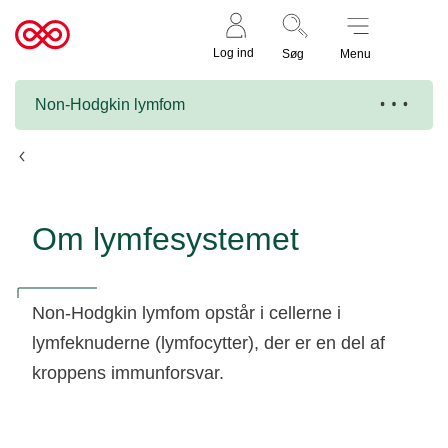
Støt nu
Til
Log ind
Søg
Menu
cancer.dk
Non-Hodgkin lymfom
Fakta om non-Hodgkin lymfom
Om lymfesystemet
Non-Hodgkin lymfom opstår i cellerne i
lymfeknuderne (lymfocytter), der er en del af
kroppens immunforsvar.