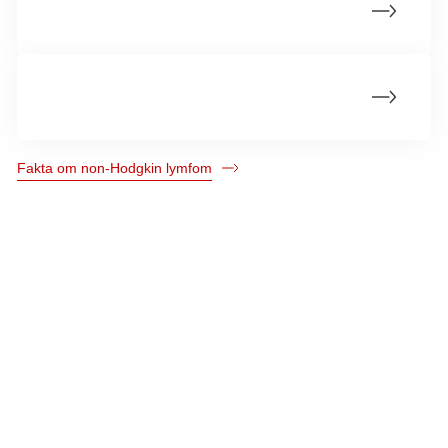
Årsager til non-Hodgkin lymfom
Hvad er non-Hodgkin lymfom?
Fakta om non-Hodgkin lymfom
Kræftens Bekæmpelse
Strandboulevarden 49
2100 København Ø