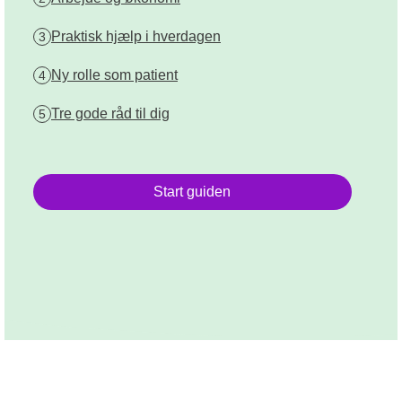
Praktisk hjælp i hverdagen
3
Ny rolle som patient
4
Tre gode råd til dig
5
Start guiden