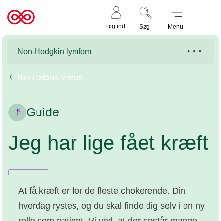
Støt nu
Til
Log ind
Søg
Menu
cancer.dk
Non-Hodgkin lymfom
Non-Hodgkin lymfom
Guide
Jeg har lige fået kræft
At få kræft er for de fleste chokerende. Din
hverdag rystes, og du skal finde dig selv i en ny
rolle som patient. Vi ved, at der opstår mange