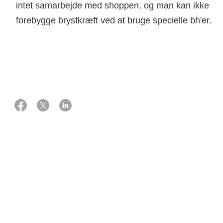
intet samarbejde med shoppen, og man kan ikke
forebygge brystkræft ved at bruge specielle bh'er.
31 oktober 2023
Af Lise Bondesen
Kræftens Bekæmpelse er blevet opmærksom på, at
webshoppen FrejAnita angiver, at man ved at købe
shoppens særlige ’innovative og sunde trådløse bh’ støtter
kampen mod kræft i form af et bidrag til Kræftens