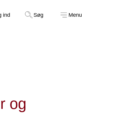
Støt nu
g ind
Søg
Menu
r
r og