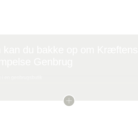
utik til Danmarkskortet med åbningen af en stor
utik i Fredericia.
 kan du bakke op om Kræftens
pelse Genbrug
ig i en genbrugsbutik
 til butikkerne
og køb genbrug i butikkerne
er Kræftens Bekæmpelse Genbrug hjælper du med at skaffe midle
ræftsagen
g, forebyggelse og støtte af patienter og pårørende.