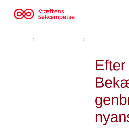
Til
cancer.dk
Forsiden
Nyheder og fortællinger
Efter rekordår: Kræft
Efter
Bekæ
genb
nyan