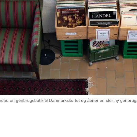
u en genbrugsbutik til Danmarkskortet og åbner en stor ny genbrugsbu