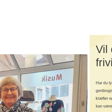
e frivillig i en genbrugsbutik
Vil
friv
Har du lys
genbrugsb
kræfter o
kan være