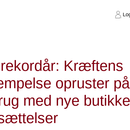
Lo
ens Bekæmpelse opruster på genbrug med nye butikker og nyansættelse
 rekordår: Kræftens
mpelse opruster på
rug med nye butikke
sættelser