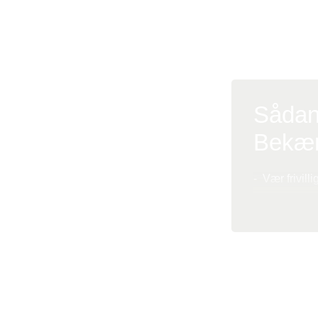
genbrugsb
genbrugsb
Sådan
Bekæm
- Vær frivill
- Giv genbrug
- Vær kunde 
Når du støtt
Nyhed
Støt k
kræftforsknin