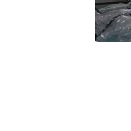
På skærmen kigger 
som ses midt i skæ
Forstøvet 
I det nye fors
kræftoperation. 
sprøjtes forstø
kræftceller, de
overlæge og pr