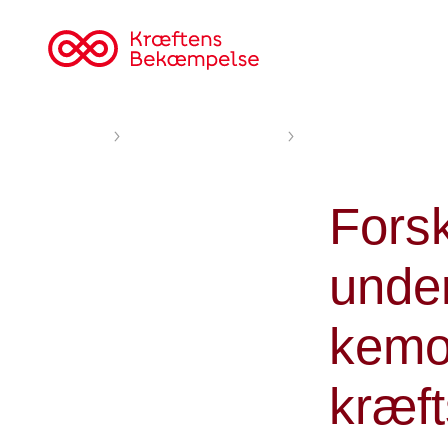
Til
cancer.dk
Forsiden
Nyheder og fortællinger
Forskningsprojekt ska
Forsk
unde
kemo
kræft