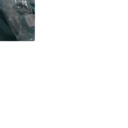
nd gennem dysen,
entens
 derefter
 de usynlige
C Center,