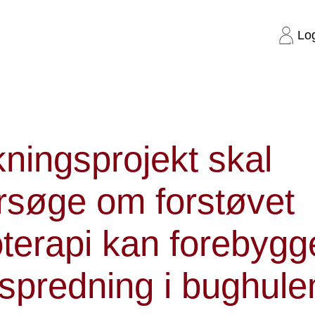
Lo
l undersøge om forstøvet kemoterapi kan forebygge kræftspredning i b
ningsprojekt skal
rsøge om forstøvet
terapi kan forebygg
spredning i bughule