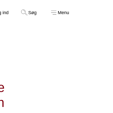
Støt nu
g ind
Søg
Menu
ughulen
e
n