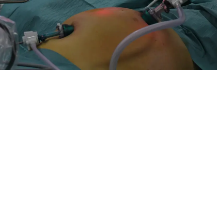
vi ind i patientens bughule under operationen. Kemoterapi sprøjtes i
rmbilledet. Foto: Odense PIPAC Center
kemoterapi
øg skal PIPAC-behandlingen gives i forbindelse med pati
Patienten får fjernet al synlig kræft ved kikkertkirurgi, og
vet kemoterapi ind i bughulen, som skal gøre det af med
r måtte være tilbage. Det forklarer leder af Odense PIPA
ofessor Michael Bau Mortensen.